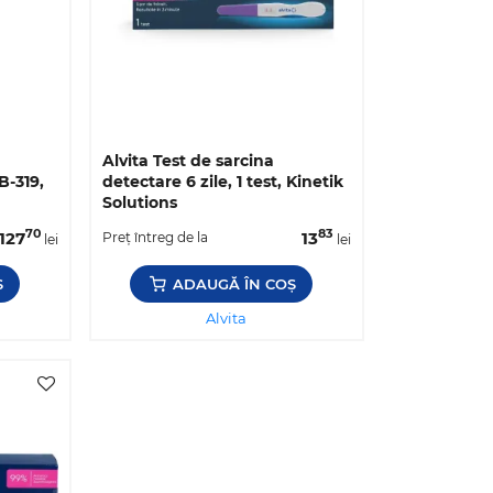
Alvita Test de sarcina
B-319,
detectare 6 zile, 1 test, Kinetik
Solutions
70
83
127
13
Preț întreg de la
lei
lei
Ș
ADAUGĂ ÎN COȘ
Alvita