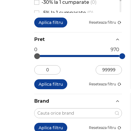
-30% la 1 cumparate
(0)
-5% la 1 cumparate
(0)
Aplica filtru
Reseteaza filtru
-25% la 2 cumparate
(0)
Pret
0
970
Aplica filtru
Reseteaza filtru
Brand
Aplica filtru
Reseteaza filtru