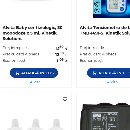
Alvita Baby ser fiziologic, 30
Alvita Tensiometru de 
monodoze x 5 ml, Kinetik
TMB-1491-S, Kinetik Sol
Solutions
59
13
Preț întreg de la
Preț întreg de la
lei
50
12
Preț cu card Alphega
Preț cu card Alphega
lei
09
1
Economisești
Economisești
lei
ADAUGĂ ÎN COȘ
ADAUGĂ ÎN CO
Alvita
Alvita