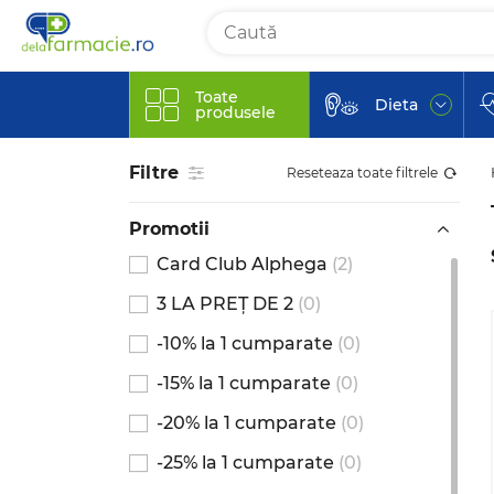
Toate
Dieta
produsele
Filtre
Reseteaza toate filtrele
Promotii
Card Club Alphega
(2)
3 LA PREȚ DE 2
(0)
-10% la 1 cumparate
(0)
-15% la 1 cumparate
(0)
-20% la 1 cumparate
(0)
-25% la 1 cumparate
(0)