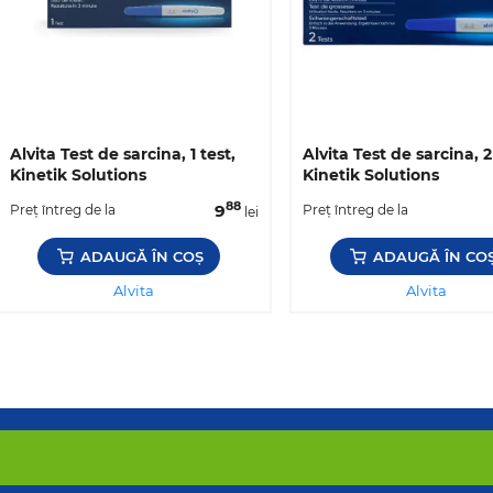
Alvita Test de sarcina, 1 test,
Alvita Test de sarcina, 2
Kinetik Solutions
Kinetik Solutions
88
9
Preț întreg de la
Preț întreg de la
lei
ADAUGĂ ÎN COȘ
ADAUGĂ ÎN CO
Alvita
Alvita