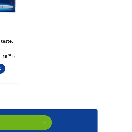
 teste,
81
16
lei
Ș