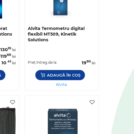
brat
Alvita Termometru digital
utions
flexibil MT509, Kinetik
Solutions
10
130
lei
69
119
lei
41
90
10
19
Preț întreg de la
lei
lei
Ș
ADAUGĂ ÎN COȘ
Alvita