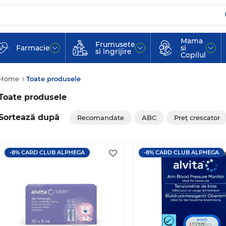
Mama
Frumusete
Farmacie
si
si ingrijire
Copilul
Home
Toate produsele
Toate produsele
Sortează după
Recomandate
ABC
Preț crescator
-8% CARD CLUB ALPHEGA
-8% CARD CLUB ALPHEGA