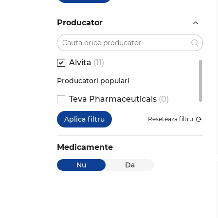
Producator
Alvita
(11)
Producatori populari
Teva Pharmaceuticals
(0)
Aplica filtru
Reseteaza filtru
Medicamente
Nu
Da