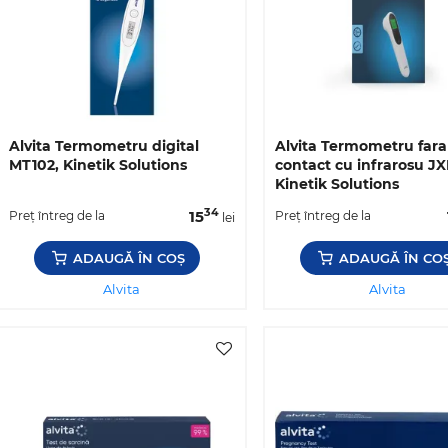
Alvita Termometru digital
Alvita Termometru fara
MT102, Kinetik Solutions
contact cu infrarosu JX
Kinetik Solutions
34
15
Preț întreg de la
Preț întreg de la
lei
ADAUGĂ ÎN COȘ
ADAUGĂ ÎN CO
Alvita
Alvita