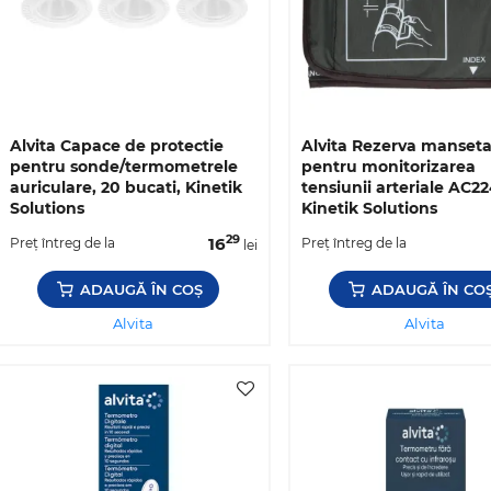
Alvita Capace de protectie
Alvita Rezerva manset
pentru sonde/termometrele
pentru monitorizarea
auriculare, 20 bucati, Kinetik
tensiunii arteriale AC22
Solutions
Kinetik Solutions
29
16
Preț întreg de la
Preț întreg de la
lei
ADAUGĂ ÎN COȘ
ADAUGĂ ÎN CO
Alvita
Alvita