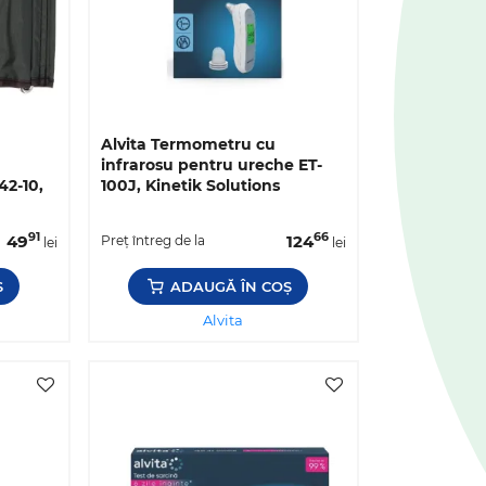
a
Alvita Termometru cu
infrarosu pentru ureche ET-
42-10,
100J, Kinetik Solutions
91
66
49
124
Preț întreg de la
lei
lei
Ș
ADAUGĂ ÎN COȘ
Alvita