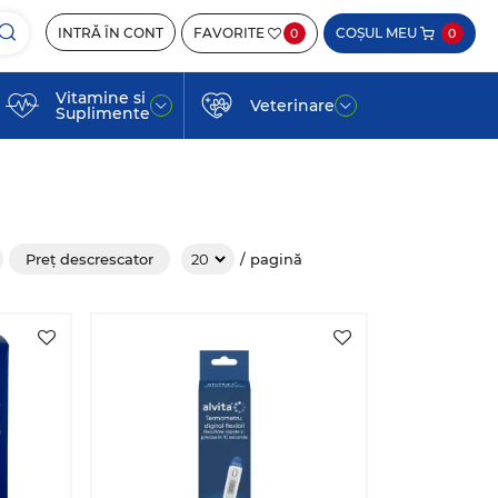
INTRĂ ÎN CONT
FAVORITE
COȘUL MEU
0
0
Vitamine si
Veterinare
Suplimente
Preț descrescator
/ pagină