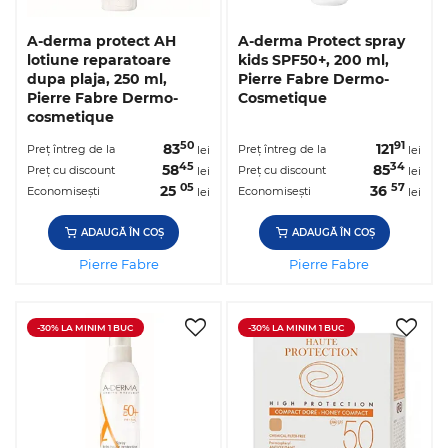
A-derma protect AH
A-derma Protect spray
lotiune reparatoare
kids SPF50+, 200 ml,
dupa plaja, 250 ml,
Pierre Fabre Dermo-
Pierre Fabre Dermo-
Cosmetique
cosmetique
50
91
83
121
Preț întreg de la
Preț întreg de la
lei
lei
45
34
58
85
Preț cu discount
Preț cu discount
lei
lei
05
57
25
36
Economisești
Economisești
lei
lei
ADAUGĂ ÎN COȘ
ADAUGĂ ÎN COȘ
Pierre Fabre
Pierre Fabre
-30% LA MINIM 1 BUC
-30% LA MINIM 1 BUC