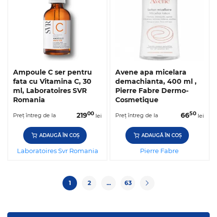
Ampoule C ser pentru
Avene apa micelara
fata cu Vitamina C, 30
demachianta, 400 ml ,
ml, Laboratoires SVR
Pierre Fabre Dermo-
Romania
Cosmetique
00
50
219
66
Preț întreg de la
Preț întreg de la
lei
lei
ADAUGĂ ÎN COȘ
ADAUGĂ ÎN COȘ
Laboratoires Svr Romania
Pierre Fabre
1
2
...
63