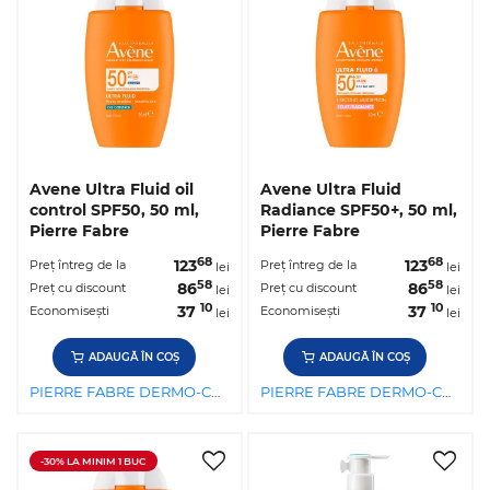
Avene Ultra Fluid oil
Avene Ultra Fluid
control SPF50, 50 ml,
Radiance SPF50+, 50 ml,
Pierre Fabre
Pierre Fabre
68
68
123
123
Preț întreg de la
Preț întreg de la
lei
lei
58
58
86
86
Preț cu discount
Preț cu discount
lei
lei
10
10
37
37
Economisești
Economisești
lei
lei
ADAUGĂ ÎN COȘ
ADAUGĂ ÎN COȘ
PIERRE FABRE DERMO-COSMETIQUE
PIERRE FABRE DERMO-COSMETIQUE
-30% LA MINIM 1 BUC