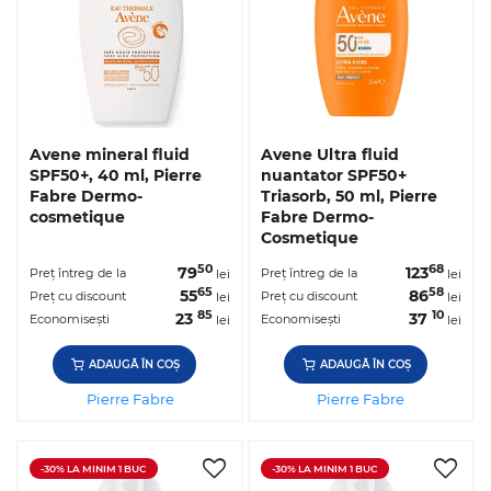
Avene mineral fluid
Avene Ultra fluid
SPF50+, 40 ml, Pierre
nuantator SPF50+
Fabre Dermo-
Triasorb, 50 ml, Pierre
cosmetique
Fabre Dermo-
Cosmetique
50
68
79
123
Preț întreg de la
Preț întreg de la
lei
lei
65
58
55
86
Preț cu discount
Preț cu discount
lei
lei
85
10
23
37
Economisești
Economisești
lei
lei
ADAUGĂ ÎN COȘ
ADAUGĂ ÎN COȘ
Pierre Fabre
Pierre Fabre
-30% LA MINIM 1 BUC
-30% LA MINIM 1 BUC