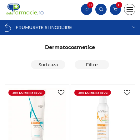
0
0
FRUMUSETE SI INGRIJIRE
Dermatocosmetice
Sorteaza
Filtre
-30% LA MINIM 1 BUC
-30% LA MINIM 1 BUC