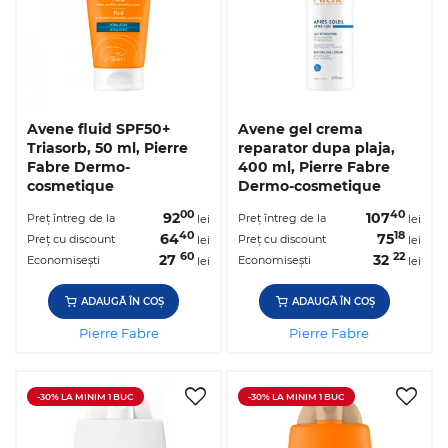
Avene fluid SPF50+
Avene gel crema
Triasorb, 50 ml, Pierre
reparator dupa plaja,
Fabre Dermo-
400 ml, Pierre Fabre
cosmetique
Dermo-cosmetique
00
40
92
107
Preț întreg de la
Preț întreg de la
lei
lei
40
18
64
75
Preț cu discount
Preț cu discount
lei
lei
60
22
27
32
Economisești
Economisești
lei
lei
ADAUGĂ ÎN COȘ
ADAUGĂ ÎN COȘ
Pierre Fabre
Pierre Fabre
-30% LA MINIM 1 BUC
-30% LA MINIM 1 BUC