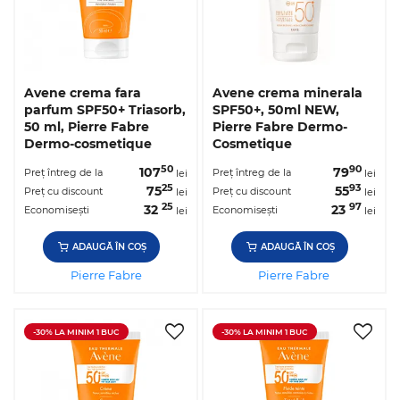
Avene crema fara
Avene crema minerala
parfum SPF50+ Triasorb,
SPF50+, 50ml NEW,
50 ml, Pierre Fabre
Pierre Fabre Dermo-
Dermo-cosmetique
Cosmetique
50
90
107
79
Preț întreg de la
Preț întreg de la
lei
lei
25
93
75
55
Preț cu discount
Preț cu discount
lei
lei
25
97
32
23
Economisești
Economisești
lei
lei
ADAUGĂ ÎN COȘ
ADAUGĂ ÎN COȘ
Pierre Fabre
Pierre Fabre
-30% LA MINIM 1 BUC
-30% LA MINIM 1 BUC