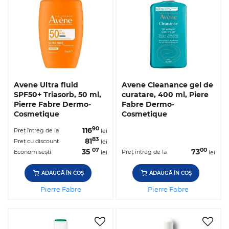
Avene Ultra fluid
Avene Cleanance gel de
SPF50+ Triasorb, 50 ml,
curatare, 400 ml, Piere
Pierre Fabre Dermo-
Fabre Dermo-
Cosmetique
Cosmetique
90
116
Preț întreg de la
lei
83
81
Preț cu discount
lei
07
00
35
73
Economisești
Preț întreg de la
lei
lei
ADAUGĂ ÎN COȘ
ADAUGĂ ÎN COȘ
Pierre Fabre
Pierre Fabre