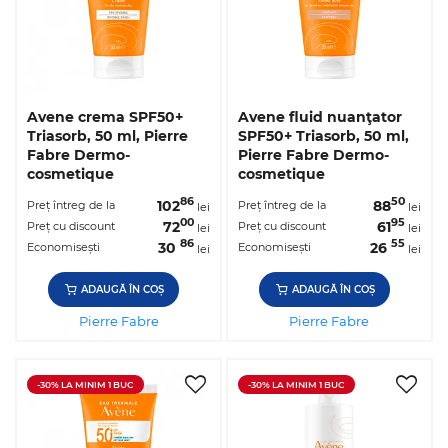
Avene crema SPF50+
Avene fluid nuanţator
Triasorb, 50 ml, Pierre
SPF50+ Triasorb, 50 ml,
Fabre Dermo-
Pierre Fabre Dermo-
cosmetique
cosmetique
86
50
102
88
Preț întreg de la
Preț întreg de la
lei
lei
00
95
72
61
Preț cu discount
Preț cu discount
lei
lei
86
55
30
26
Economisești
Economisești
lei
lei
ADAUGĂ ÎN COȘ
ADAUGĂ ÎN COȘ
Pierre Fabre
Pierre Fabre
-30% LA MINIM 1 BUC
-30% LA MINIM 1 BUC