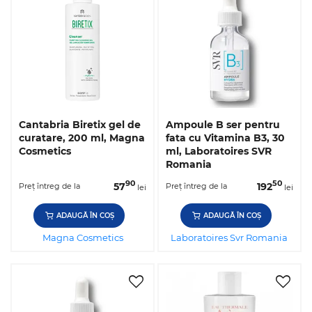
Cantabria Biretix gel de
Ampoule B ser pentru
curatare, 200 ml, Magna
fata cu Vitamina B3, 30
Cosmetics
ml, Laboratoires SVR
Romania
90
50
57
192
Preț întreg de la
Preț întreg de la
lei
lei
ADAUGĂ ÎN COȘ
ADAUGĂ ÎN COȘ
Magna Cosmetics
Laboratoires Svr Romania