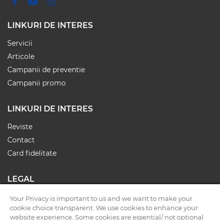
LINKURI DE INTERES
Servicii
Articole
Campanii de preventie
Campanii promo
LINKURI DE INTERES
Reviste
Contact
Card fidelitate
LEGAL
Termeni și condiții
Your Privacy is important to us and we want to make your
cookie choice transparent. We use cookies to enhance your
Politica cookies
website experience. Some cookies are essential/ not optional