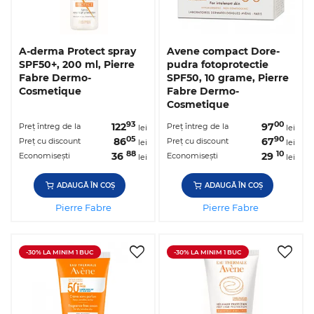
A-derma Protect spray
Avene compact Dore-
SPF50+, 200 ml, Pierre
pudra fotoprotectie
Fabre Dermo-
SPF50, 10 grame, Pierre
Cosmetique
Fabre Dermo-
Cosmetique
93
00
122
97
Preț întreg de la
Preț întreg de la
lei
lei
05
90
86
67
Preț cu discount
Preț cu discount
lei
lei
88
10
36
29
Economisești
Economisești
lei
lei
ADAUGĂ ÎN COȘ
ADAUGĂ ÎN COȘ
Pierre Fabre
Pierre Fabre
-30% LA MINIM 1 BUC
-30% LA MINIM 1 BUC