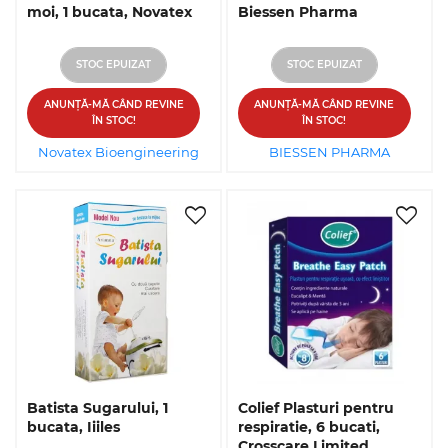
moi, 1 bucata, Novatex
Biessen Pharma
STOC EPUIZAT
STOC EPUIZAT
ANUNȚĂ-MĂ CÂND REVINE
ANUNȚĂ-MĂ CÂND REVINE
ÎN STOC!
ÎN STOC!
Novatex Bioengineering
BIESSEN PHARMA
Batista Sugarului, 1
Colief Plasturi pentru
bucata, Iiiles
respiratie, 6 bucati,
Crosscare Limited