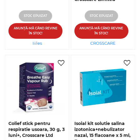
STOC EPUIZAT
STOC EPUIZAT
ANUNȚĂ-MĂ CÂND REVINE
ANUNȚĂ-MĂ CÂND REVINE
ÎN STOC!
ÎN STOC!
Iiiles
CROSSCARE
Colief stick pentru
Isoial kit solutie salina
respiratie usoara, 30 g, 3
izotonica+nebulizator
luni+, Crosscare Ltd
nazal, 15 flacoane x 5 ml,