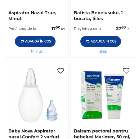
Aspirator Nazal True,
Batista Bebelusului, 1
Minut
bucata, Iiiles
50
60
17
27
Preț întreg de la
Preț întreg de la
lei
lei
ADAUGĂ ÎN COȘ
ADAUGĂ ÎN COȘ
Minut
Iiiles
Baby Nova Aspirator
Balsam pectoral pentru
nazal Confort 2 varfuri
bebelusi Marimer, 50 ml,