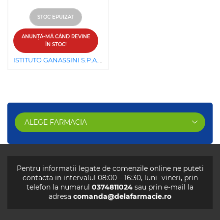
STOC EPUIZAT
ANUNȚĂ-MĂ CÂND REVINE
ÎN STOC!
ISTITUTO GANASSINI S.P.A. DI RICERCHE BIOCHIMICHE
ALEGE FARMACIA
Pentru informatii legate de comenzile online ne puteti
contacta in intervalul 08:00 – 16:30, luni- vineri, prin
telefon la numarul
0374811024
sau prin e-mail la
adresa
comanda@delafarmacie.ro