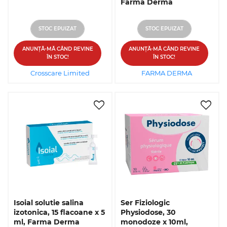
Farma Derma
STOC EPUIZAT
STOC EPUIZAT
ANUNȚĂ-MĂ CÂND REVINE
ANUNȚĂ-MĂ CÂND REVINE
ÎN STOC!
ÎN STOC!
Crosscare Limited
FARMA DERMA
Isoial solutie salina
Ser Fiziologic
izotonica, 15 flacoane x 5
Physiodose, 30
ml, Farma Derma
monodoze x 10ml,