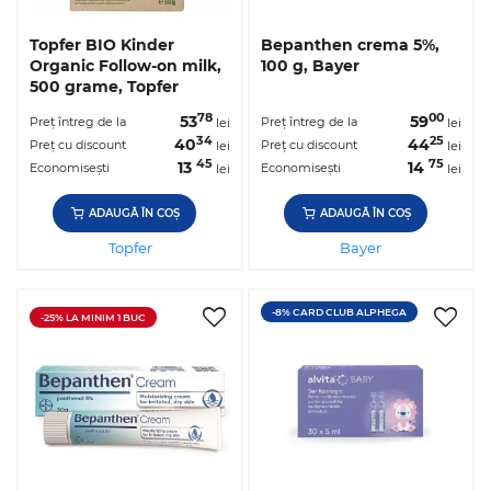
Topfer BIO Kinder
Bepanthen crema 5%,
Organic Follow-on milk,
100 g, Bayer
500 grame, Topfer
78
00
53
59
Preț întreg de la
Preț întreg de la
lei
lei
34
25
40
44
Preț cu discount
Preț cu discount
lei
lei
45
75
13
14
Economisești
Economisești
lei
lei
ADAUGĂ ÎN COȘ
ADAUGĂ ÎN COȘ
Topfer
Bayer
-8% CARD CLUB ALPHEGA
-25% LA MINIM 1 BUC