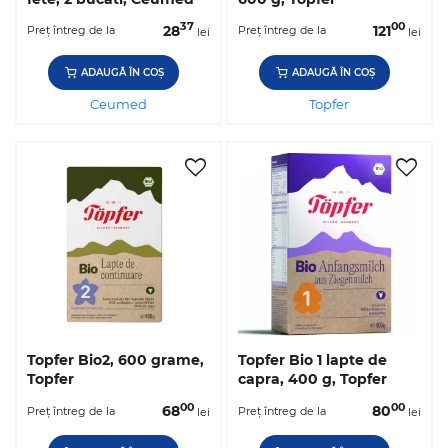
37
00
28
121
Preț întreg de la
Preț întreg de la
lei
lei
ADAUGĂ ÎN COȘ
ADAUGĂ ÎN COȘ
Ceumed
Topfer
Topfer Bio2, 600 grame,
Topfer Bio 1 lapte de
Topfer
capra, 400 g, Topfer
00
00
68
80
Preț întreg de la
Preț întreg de la
lei
lei