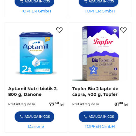
ADAUGĂ ÎN COȘ
ADAUGĂ ÎN COȘ
TOPFER GmbH
TOPFER GmbH
Aptamil Nutri-biotik 2,
Topfer Bio 2 lapte de
800 g, Danone
capra, 400 g, Topfer
50
00
77
81
Preț întreg de la
Preț întreg de la
lei
lei
ADAUGĂ ÎN COȘ
ADAUGĂ ÎN COȘ
Danone
TOPFER GmbH