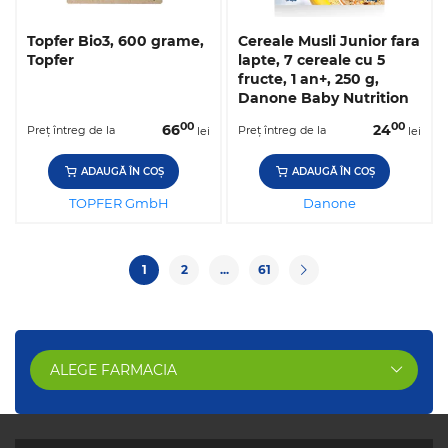
Topfer Bio3, 600 grame,
Cereale Musli Junior fara
Topfer
lapte, 7 cereale cu 5
fructe, 1 an+, 250 g,
Danone Baby Nutrition
00
00
66
24
Preț întreg de la
Preț întreg de la
lei
lei
ADAUGĂ ÎN COȘ
ADAUGĂ ÎN COȘ
TOPFER GmbH
Danone
1
2
...
61
ALEGE FARMACIA