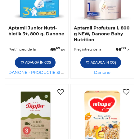
Aptamil Junior Nutri-
Aptamil Profutura 1, 800
biotik 3+, 800 g, Danone
g NEW, Danone Baby
Nutrition
69
00
69
96
Preț întreg de la
Preț întreg de la
lei
lei
ADAUGĂ ÎN COȘ
ADAUGĂ ÎN COȘ
DANONE - PRODUCTIE SI DISTRIBUTIE DE PRODUSE ALIMENTARE SRL
Danone