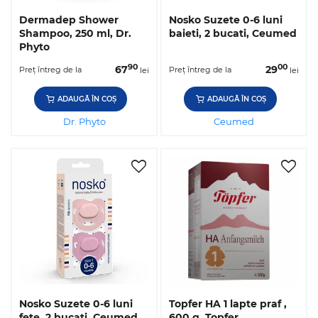
Dermadep Shower
Nosko Suzete 0-6 luni
Shampoo, 250 ml, Dr.
baieti, 2 bucati, Ceumed
Phyto
90
00
67
29
Preț întreg de la
Preț întreg de la
lei
lei
ADAUGĂ ÎN COȘ
ADAUGĂ ÎN COȘ
Dr. Phyto
Ceumed
Nosko Suzete 0-6 luni
Topfer HA 1 lapte praf ,
fete, 2 bucati, Ceumed
600 g, Topfer