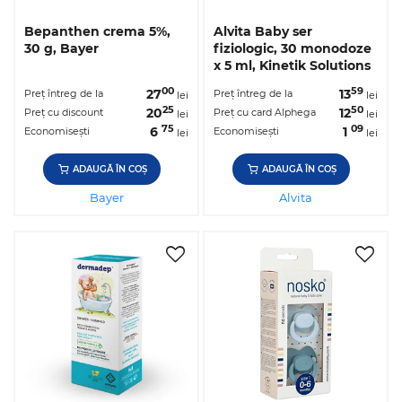
Bepanthen crema 5%,
Alvita Baby ser
30 g, Bayer
fiziologic, 30 monodoze
x 5 ml, Kinetik Solutions
00
59
27
13
Preț întreg de la
Preț întreg de la
lei
lei
25
50
20
12
Preț cu discount
Preț cu card Alphega
lei
lei
75
09
6
1
Economisești
Economisești
lei
lei
ADAUGĂ ÎN COȘ
ADAUGĂ ÎN COȘ
Bayer
Alvita