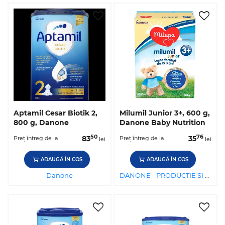
Aptamil Cesar Biotik 2,
Milumil Junior 3+, 600 g,
800 g, Danone
Danone Baby Nutrition
50
76
83
35
Preț întreg de la
Preț întreg de la
lei
lei
ADAUGĂ ÎN COȘ
ADAUGĂ ÎN COȘ
Danone
DANONE - PRODUCTIE SI DISTRIBUTIE DE PRODUSE ALIMENTARE SRL