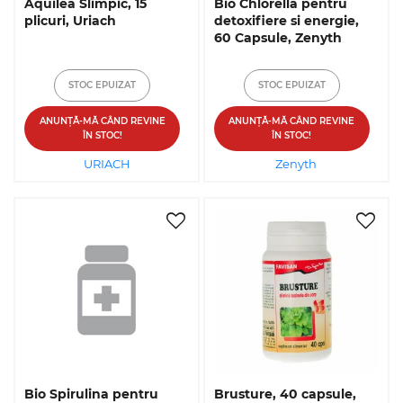
Aquilea Slimpic, 15
Bio Chlorella pentru
plicuri, Uriach
detoxifiere si energie,
60 Capsule, Zenyth
STOC EPUIZAT
STOC EPUIZAT
ANUNȚĂ-MĂ CÂND REVINE
ANUNȚĂ-MĂ CÂND REVINE
ÎN STOC!
ÎN STOC!
URIACH
Zenyth
Bio Spirulina pentru
Brusture, 40 capsule,