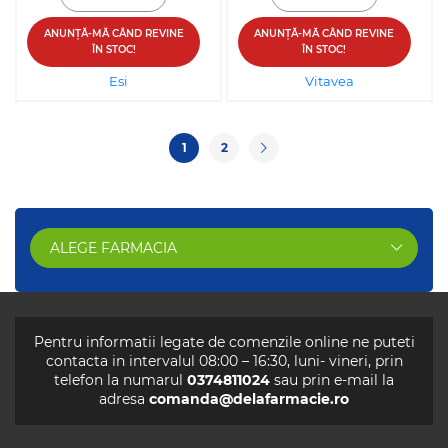
ANUNȚĂ-MĂ CÂND REVINE
ANUNȚĂ-MĂ CÂND REVINE
ÎN STOC!
ÎN STOC!
Esi
Vitavea
1
2
ALEGE FARMACIA
Pentru informatii legate de comenzile online ne puteti
contacta in intervalul 08:00 – 16:30, luni- vineri, prin
telefon la numarul
0374811024
sau prin e-mail la
adresa
comanda@delafarmacie.ro