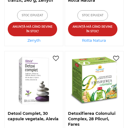
tranzit, 240 g, Zenyth
Rotta Natura
STOC EPUIZAT
STOC EPUIZAT
ANUNȚĂ-MĂ CÂND REVINE
ANUNȚĂ-MĂ CÂND REVINE
ÎN STOC!
ÎN STOC!
Zenyth
Rotta Natura
Detoxi Complet, 30
Detoxifierea Colonului
capsule vegetale, Alevia
Complex, 28 Plicuri,
Fares