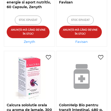
energie si aport nutritiv,
Favisan
60 Capsule, Zenyth
STOC EPUIZAT
STOC EPUIZAT
ANUNȚĂ-MĂ CÂND REVINE
ANUNȚĂ-MĂ CÂND REVINE
ÎN STOC!
ÎN STOC!
Zenyth
Favisan
Calcura sololutie orala
ColonHelp Bio pentru
cu aroma de lamaie, 300
tranzit intestinal, 480 g,