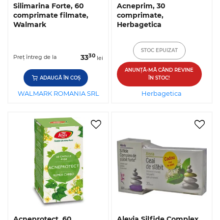
Silimarina Forte, 60
Acneprim, 30
comprimate filmate,
comprimate,
Walmark
Herbagetica
STOC EPUIZAT
30
33
Preț întreg de la
lei
ANUNȚĂ-MĂ CÂND REVINE
ADAUGĂ ÎN COȘ
ÎN STOC!
WALMARK ROMANIA SRL
Herbagetica
Acneprotect, 60
Alevia Silfide Complex